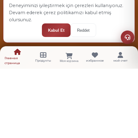
Deneyiminizi iyileştirmek için çerezleri kullanıyoruz.
Devam ederek çerez politikamızı kabul etmiş
olursunuz.
Kabul Et
Reddet
Главная
Продукты
избранное
мой счет
Моя корзина
страница
КОРПОРАТИВНЫЙ
Ведущий в секторе
Производитель
Обладая более чем 20-летним опытом, мы
сохраняем лидирующие позиции в