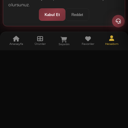
olursunuz.
Kabul Et
Reddet
Anasayfa
Ürünler
Favoriler
Hesabım
Sepetim
Referanslarımız