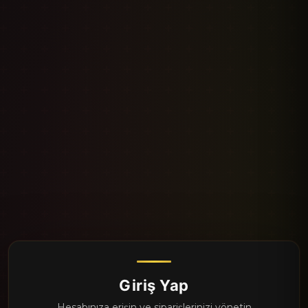
Giriş Yap
Hesabınıza erişin ve siparişlerinizi yönetin