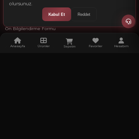
olursunuz.
İade ve Değişim
Kabul Et
Reddet
Ön Bilgilendirme Formu
Anasayfa
Ürünler
Favoriler
Hesabım
Mesafeli Satış Sözleşmesi
Sepetim
Bültene Abone Olun
Kampanya ve yeni ürünlerden haberdar olmak için e-
bültenimize abone olun.