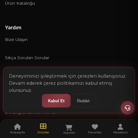
Ürün Kataloğu
Yardım
Bize Ulaşın
Sıkça Sorulan Sorular
Deneyiminizi iyileştirmek için çerezleri kullanıyoruz.
Kargo ve Teslimat
Devam ederek çerez politikamızı kabul etmiş
olursunuz.
İade ve Değişim
Kabul Et
Reddet
Ön Bilgilendirme Formu
Mesafeli Satış Sözleşmesi
Anasayfa
Ürünler
Favoriler
Hesabım
Sepetim