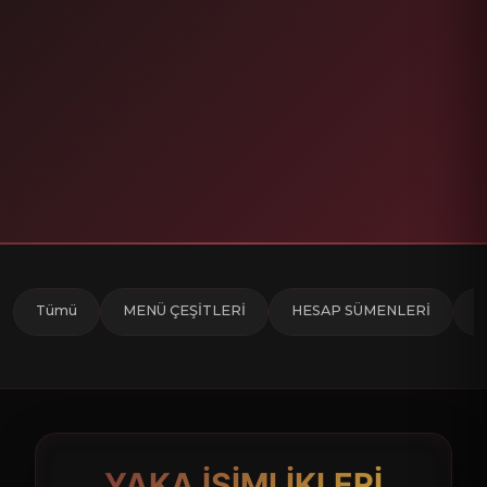
Tümü
MENÜ ÇEŞİTLERİ
HESAP SÜMENLERİ
M
YAKA İSİMLİKLERİ