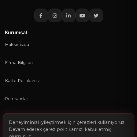
Kurumsal
Hakkımızda
Firma Bilgileri
Kalite Politikamız
Referanslar
Kariyer
Deneyiminizi iyileştirmek için çerezleri kullanıyoruz.
Devam ederek çerez politikamızı kabul etmiş
Gastronomi ve Turizm Haberleri
olursunuz.