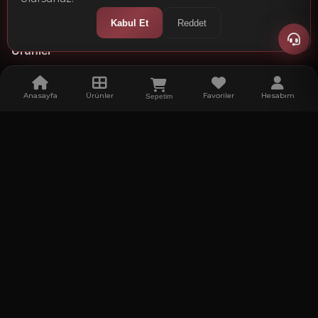
Kabul Et
Reddet
Ürünler
Menü Çeşitleri
Anasayfa
Ürünler
Favoriler
Hesabım
Sepetim
Otel Ekipmanları
Hesap Sümenleri
Rezerve ve Masa Numaraları
Ürün Kataloğu
Yardım