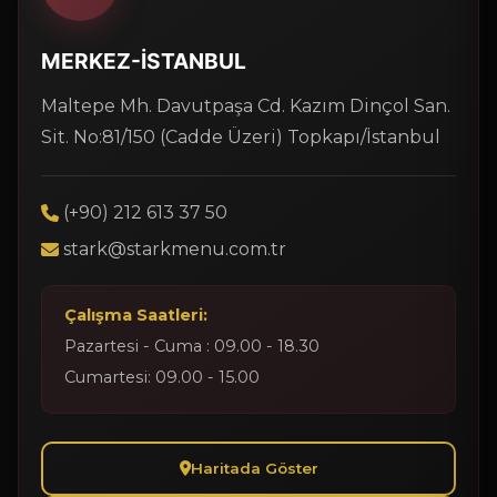
MERKEZ-İSTANBUL
Maltepe Mh. Davutpaşa Cd. Kazım Dinçol San.
Sit. No:81/150 (Cadde Üzeri) Topkapı/İstanbul
(+90) 212 613 37 50
stark@starkmenu.com.tr
Çalışma Saatleri:
Pazartesi - Cuma : 09.00 - 18.30
Cumartesi: 09.00 - 15.00
Haritada Göster