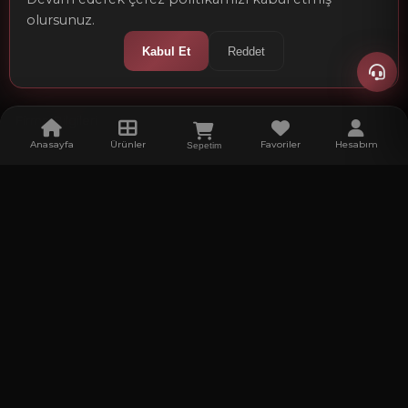
olursunuz.
Kurumsal
Kabul Et
Reddet
Hakkımızda
Firma Bilgileri
Anasayfa
Ürünler
Favoriler
Hesabım
Sepetim
Kalite Politikamız
Referanslar
Kariyer
Gastronomi ve Turizm Haberleri
Ürünler