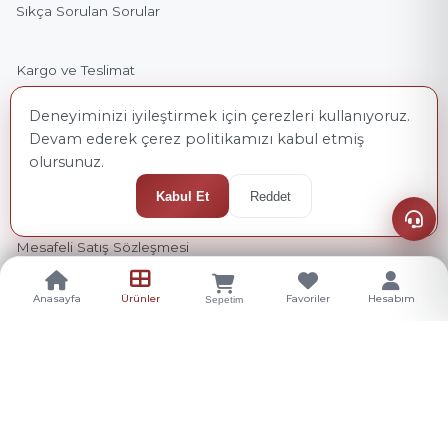
Sıkça Sorulan Sorular
Kargo ve Teslimat
Deneyiminizi iyileştirmek için çerezleri kullanıyoruz.
İade ve Değişim
Devam ederek çerez politikamızı kabul etmiş
olursunuz.
Ön Bilgilendirme Formu
Kabul Et
Reddet
Mesafeli Satış Sözleşmesi
Anasayfa
Ürünler
Favoriler
Hesabım
Sepetim
Bültene Abone Olun
Kampanya ve yeni ürünlerden haberdar olmak için e-
bültenimize abone olun.