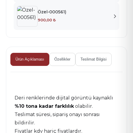
Özel-000561)
R-253 BORDO TERMO
R-254 LACİVERT TERMO
R-255 YEŞİL TERMO
900,00 ₺
R-256 KIRMIZI TERMO
R-276 SİYAH TERMO
R-551 KAHVE MICHELIN
R-552 KIRMIZI MICHELIN
R-553 SİYAH MICHELIN
R-554 TABA MICHELIN
Ürün Açıklaması
Özellikler
Teslimat Bilgisi
Deri renklerinde dijital görüntü kaynaklı
%10 tona kadar farklılık
olabilir.
Teslimat süresi, sipariş onayı sonrası
bildirilir.
Fiyatlar kdv hariç fiyatlardır.