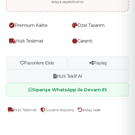
dosya seçebilirsiniz
Facebook
R-18 KAHVE TALYA
R-19 OTİS BEJ
R-21 KREM SU YOLU
X (Twitter)
Premium Kalite
Özel Tasarım
LinkedIn
R-22 YEŞİL KOLEJ
R-23 HASIR SİMLİ KAHVE
R-24 DÜZ LİLA
Hızlı Teslimat
Garanti
Linki Kopyala
R-25 DÜZ TURUNCU
R-26 DESENLİ KAHVE
R-27 ESKİTME KAHVE
Favorilere Ekle
Paylaş
R-28 CARETTA CAMEL
R-29 GÜLLÜ TABA
R-30 BRODE SARI
Hızlı Teklif Al
Siparişe WhatsApp ile Devam Et
R-35 ROTTA SDF KREM
R-37 LİNEN KREM
R-38 LİNEN VENGE
Hızlı Teslimat
Güvenli Alışveriş
Kolay İade
R-42 KAHVE SU YOLU
R-44 MİLANO HAKİ YEŞİL
R-45 KARPAT VİZON
R-47 DÜZ SARI
R-48 DÜZ GÜMÜŞ
R-49 DÜZ ALTIN