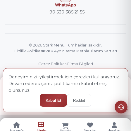
WhatsApp
+90 530 385 21 55
© 2026
Stark Menü
. Tüm hakları saklıdır.
Gizlilik Politikası
KVKK Aydınlatma Metni
Kullanım Şartları
Çerez Politikası
Firma Bilgileri
Deneyiminizi iyileştirmek için çerezleri kullanıyoruz.
Devam ederek çerez politikamızı kabul etmiş
GÜNCEL TOPLAM
230,00 ₺
olursunuz.
+ KDV
Kabul Et
Reddet
Sepete Ekle
Anasayfa
Ürünler
Favoriler
Hesabım
Sepetim