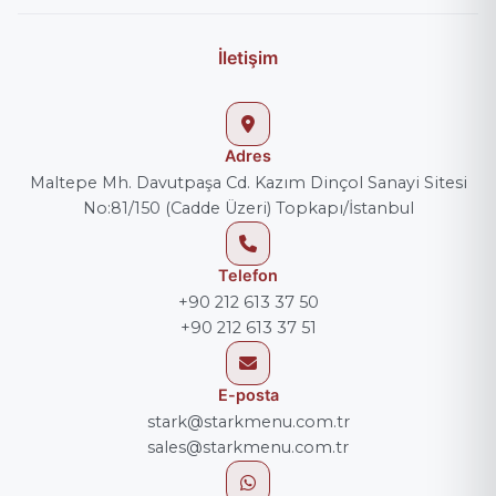
İletişim
Adres
Maltepe Mh. Davutpaşa Cd. Kazım Dinçol Sanayi Sitesi
No:81/150 (Cadde Üzeri) Topkapı/İstanbul
Telefon
+90 212 613 37 50
+90 212 613 37 51
E-posta
stark@starkmenu.com.tr
sales@starkmenu.com.tr