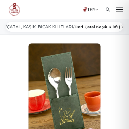
TRY
yfa
ÇATAL, KAŞIK, BIÇAK KILIFLARI
/
/
Deri Çatal Kaşık Kılıfı (D