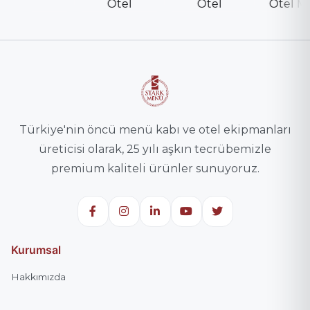
Deri Çatal Kaşık Kılıfı (DÇK-000071)
ÇATAL, KAŞIK, BIÇAK KILIFLARI
AD SOYAD
*
Türkiye'nin öncü menü kabı ve otel ekipmanları
TELEFON
*
üreticisi olarak, 25 yılı aşkın tecrübemizle
premium kaliteli ürünler sunuyoruz.
E-POSTA
Telefon veya e-posta alanlarından en az biri zorunludur.
Kurumsal
TEKLIF NOTUNUZ
*
Hakkımızda