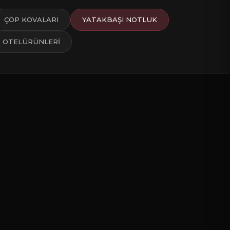
ÇÖP KOVALARI
YATAKBAŞI NOTLUK
İ OTELÜRÜNLERİ