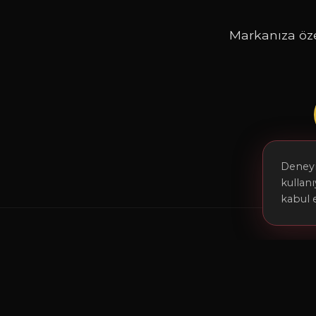
Markanıza özel
Deneyim
kullan
kabul 