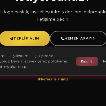
 logo baskılı, kişiselleştirilmiş derİ otel ekİpmanla
iletişime geçin.
TEKLIF ALIN
HEMEN ARAYIN
inizi iyileştirmek için çerezleri
ıyoruz. Devam ederek çerez politikamızı
Kabul Et
R
etmiş olursunuz.
Referanslarımız