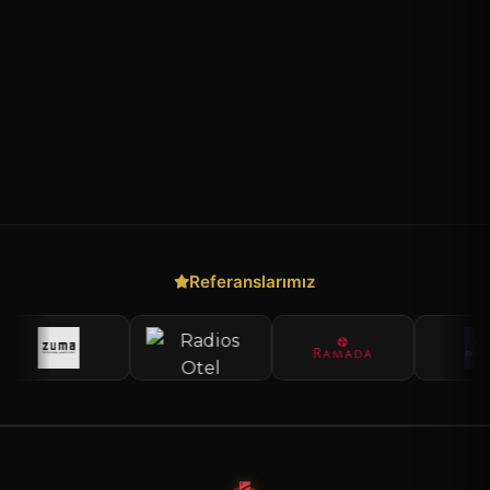
Referanslarımız
Hızlı Teklif Al
×
Talebin ulaşır, en kısa sürede geri döneriz
Ayaklı Menü (A3) - YM.496
AYAKLI MENÜ STANDLARI