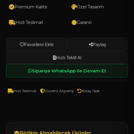
X (Twitter)
Premium Kalite
Özel Tasarım
LinkedIn
Hızlı Teslimat
Garanti
Linki Kopyala
Favorilere Ekle
Paylaş
Hızlı Teklif Al
Siparişe WhatsApp ile Devam Et
Hızlı Teslimat
Güvenli Alışveriş
Kolay İade
Birlikte Alınabilecek Ürünler