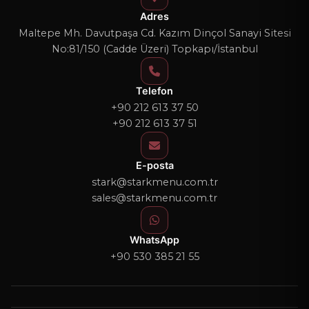
Adres
Maltepe Mh. Davutpaşa Cd. Kazım Dinçol Sanayi Sitesi
No:81/150 (Cadde Üzeri) Topkapı/İstanbul
Telefon
+90 212 613 37 50
+90 212 613 37 51
E-posta
stark@starkmenu.com.tr
sales@starkmenu.com.tr
WhatsApp
+90 530 385 21 55