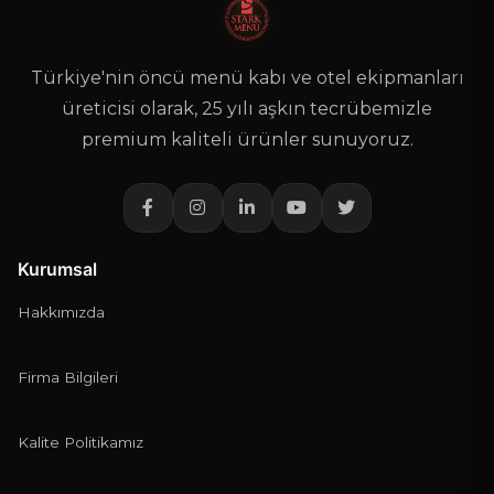
AD SOYAD
*
Türkiye'nin öncü menü kabı ve otel ekipmanları
TELEFON
*
üreticisi olarak, 25 yılı aşkın tecrübemizle
premium kaliteli ürünler sunuyoruz.
E-POSTA
Telefon veya e-posta alanlarından en az biri zorunludur.
Kurumsal
TEKLIF NOTUNUZ
*
Hakkımızda
Firma Bilgileri
Kalite Politikamız
Teklif Gönder