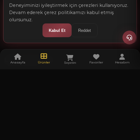
Deneyiminizi iyileştirmek için çerezleri kullanıyoruz.
Devam ederek çerez politikamızı kabul etmiş
Ön Bilgilendirme Formu
olursunuz.
Kabul Et
Reddet
Mesafeli Satış Sözleşmesi
Bültene Abone Olun
Anasayfa
Ürünler
Favoriler
Hesabım
Sepetim
Kampanya ve yeni ürünlerden haberdar olmak için e-
bültenimize abone olun.