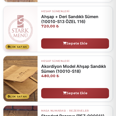
HESAP SÜMENLERİ
Ahşap + Deri Sandıklı Sümen
(10010-S13 ÖZEL 116)
720,00 ₺
Sepete Ekle
ÇOK SATAN
HESAP SÜMENLERİ
Akordiyon Model Ahşap Sandıklı
Sümen (10010-S18)
480,00 ₺
Sepete Ekle
ÇOK SATAN
MASA NUMARASI - REZERVELER
Standart Rezerve (REZ-000011)