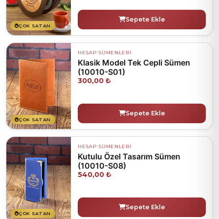
Sepete Ekle
ÇOK SATAN
HESAP SÜMENLERİ
Klasik Model Tek Cepli Sümen
(10010-S01)
300,00 ₺
Sepete Ekle
ÇOK SATAN
HESAP SÜMENLERİ
Kutulu Özel Tasarım Sümen
(10010-S08)
540,00 ₺
Sepete Ekle
ÇOK SATAN