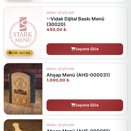
MENÜ ÇEŞİTLERİ
--Vidalı Dijital Baskı Menü
(30020)
450,00 ₺
Sepete Ekle
ÇOK SATAN
MENÜ ÇEŞİTLERİ
Ahşap Menü (AHS-000031)
1.000,00 ₺
Sepete Ekle
MENÜ ÇEŞİTLERİ
Ahşap Menü (AHS-000061)