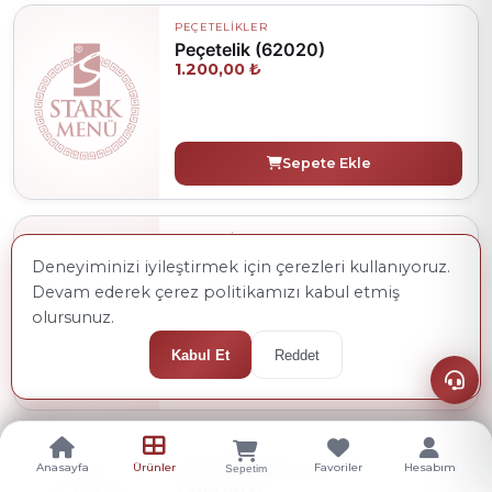
PEÇETELİKLER
Peçetelik (62020)
1.200,00 ₺
Sepete Ekle
PEÇETELİKLER
Peçetelik (62031)
Deneyiminizi iyileştirmek için çerezleri kullanıyoruz.
1.200,00 ₺
Devam ederek çerez politikamızı kabul etmiş
olursunuz.
Kabul Et
Reddet
Sepete Ekle
PEÇETELİKLER
Peçetelik (62051)
Anasayfa
Ürünler
Favoriler
Hesabım
Sepetim
1.200,00 ₺