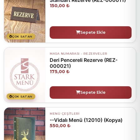
150,00 ₺
Sepete Ekle
ÇOK SATAN
MASA NUMARASI - REZERVELER
Deri Pencereli Rezerve (REZ-
000021)
175,00 ₺
Sepete Ekle
ÇOK SATAN
MENÜ ÇEŞİTLERİ
--Vidalı Menü (12010) (Kopya)
550,00 ₺