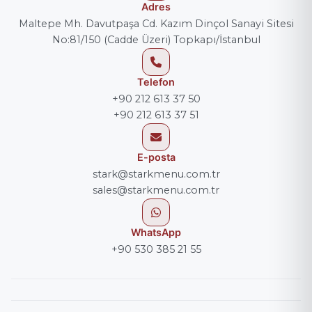
Adres
Maltepe Mh. Davutpaşa Cd. Kazım Dinçol Sanayi Sitesi
No:81/150 (Cadde Üzeri) Topkapı/İstanbul
Telefon
+90 212 613 37 50
+90 212 613 37 51
E-posta
stark@starkmenu.com.tr
sales@starkmenu.com.tr
WhatsApp
+90 530 385 21 55