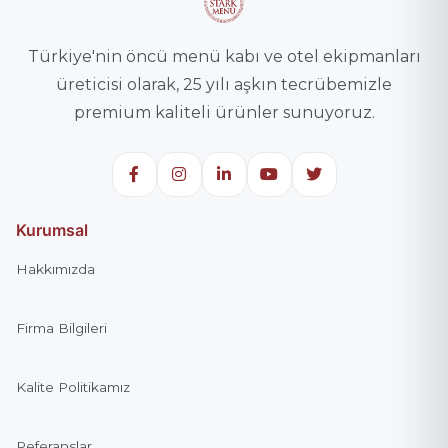
Türkiye'nin öncü menü kabı ve otel ekipmanları
TELEFON
*
üreticisi olarak, 25 yılı aşkın tecrübemizle
premium kaliteli ürünler sunuyoruz.
E-POSTA
Telefon veya e-posta alanlarından en az biri zorunludur.
Kurumsal
TEKLIF NOTUNUZ
*
Hakkımızda
Firma Bilgileri
Kalite Politikamız
Teklif Gönder
Referanslar