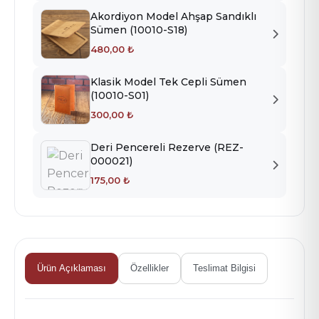
Akordiyon Model Ahşap Sandıklı
R-253 BORDO TERMO
R-254 LACİVERT TERMO
R-255 YEŞİL TERMO
Sümen (10010-S18)
480,00 ₺
R-256 KIRMIZI TERMO
R-276 SİYAH TERMO
R-551 KAHVE MICHELIN
Klasik Model Tek Cepli Sümen
(10010-S01)
300,00 ₺
R-552 KIRMIZI MICHELIN
R-553 SİYAH MICHELIN
R-554 TABA MICHELIN
Deri Pencereli Rezerve (REZ-
000021)
175,00 ₺
Ürün Açıklaması
Özellikler
Teslimat Bilgisi