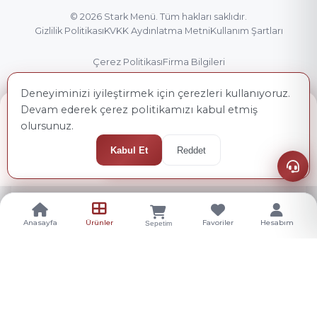
© 2026
Stark Menü
. Tüm hakları saklıdır.
Gizlilik Politikası
KVKK Aydınlatma Metni
Kullanım Şartları
Çerez Politikası
Firma Bilgileri
Deneyiminizi iyileştirmek için çerezleri kullanıyoruz.
Devam ederek çerez politikamızı kabul etmiş
GÜNCEL TOPLAM
1000,00 ₺
olursunuz.
+ KDV
Kabul Et
Reddet
Sepete Ekle
Anasayfa
Ürünler
Favoriler
Hesabım
Sepetim