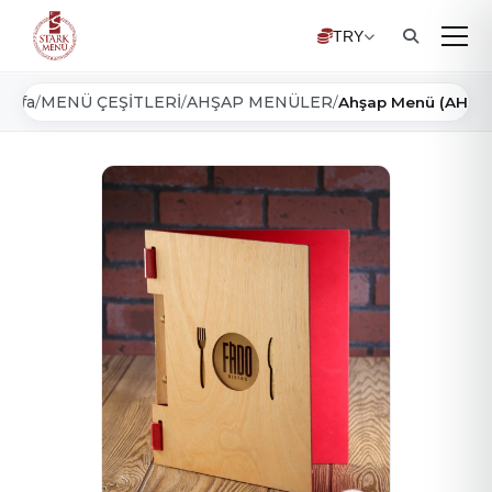
TRY
ayfa
MENÜ ÇEŞİTLERİ
AHŞAP MENÜLER
/
/
/
Ahşap Menü (AHS-