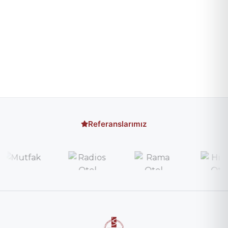
Referanslarımız
Hızlı Teklif Al
×
Talebin ulaşır, en kısa sürede geri döneriz
Ahşap Menü (AHS-000124)
MENÜ ÇEŞİTLERİ / AHŞAP MENÜLER
AD SOYAD
*