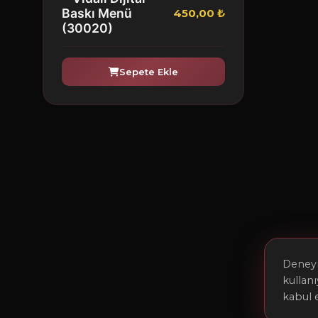
Baskı Menü
450,00 ₺
(30020)
Sepete Ekle
Deneyim
kullan
kabul 