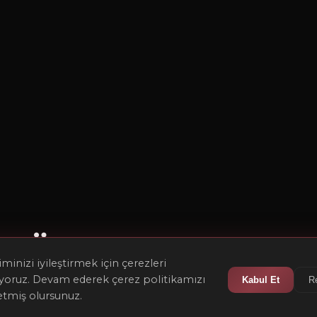
Özel Tasarım mı
inizi iyileştirmek için çerezleri
İstiyorsunuz?
ıyoruz. Devam ederek çerez politikamızı
Kabul Et
R
etmiş olursunuz.