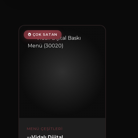
ÇOK SATAN
MENÜ ÇEŞİTLERİ
--Vidalı Dijital