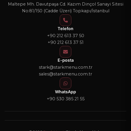
Maltepe Mh. Davutpaşa Cd. Kazım Dinçol Sanayi Sitesi
No:81/150 (Cadde Üzeri) Topkapı/İstanbul
Telefon
+90 212 613 37 50
+90 212 613 37 51
E-posta
stark@starkmenu.com.tr
sales@starkmenu.com.tr
WhatsApp
+90 530 385 21 55