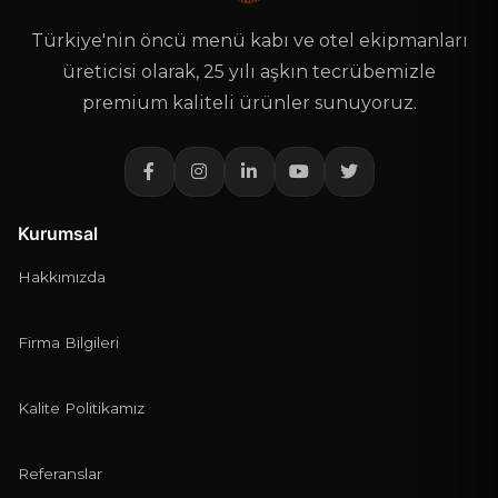
Türkiye'nin öncü menü kabı ve otel ekipmanları
TELEFON
*
üreticisi olarak, 25 yılı aşkın tecrübemizle
premium kaliteli ürünler sunuyoruz.
E-POSTA
Telefon veya e-posta alanlarından en az biri zorunludur.
Kurumsal
TEKLIF NOTUNUZ
*
Hakkımızda
Firma Bilgileri
Kalite Politikamız
Teklif Gönder
Referanslar