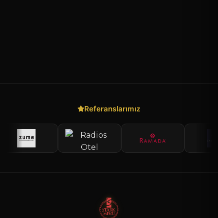
Referanslarımız
Hızlı Teklif Al
×
Talebin ulaşır, en kısa sürede geri döneriz
Sarı Metal Pleksi Masa Numarası
(MNO-00301A1)
MASA NUMARASI - REZERVELER
AD SOYAD
*