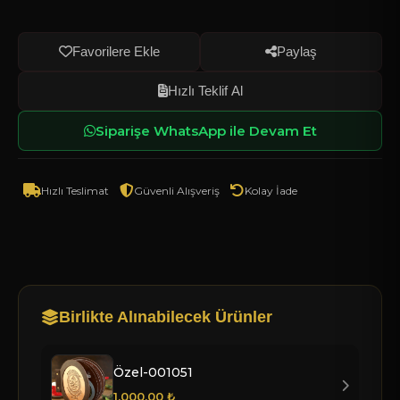
Linki Kopyala
Favorilere Ekle
Paylaş
Hızlı Teklif Al
Siparişe WhatsApp ile Devam Et
Hızlı Teslimat
Güvenli Alışveriş
Kolay İade
Birlikte Alınabilecek Ürünler
Özel-001051
1.000,00 ₺