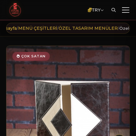
TRY
nasayfa
MENÜ ÇEŞİTLERİ
ÖZEL TASARIM MENÜLER
/
/
/
Özel-00
ÇOK SATAN