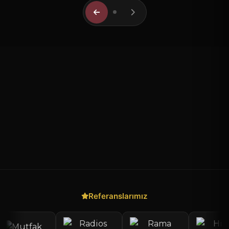
Referanslarımız
Hızlı Teklif Al
×
Talebin ulaşır, en kısa sürede geri döneriz