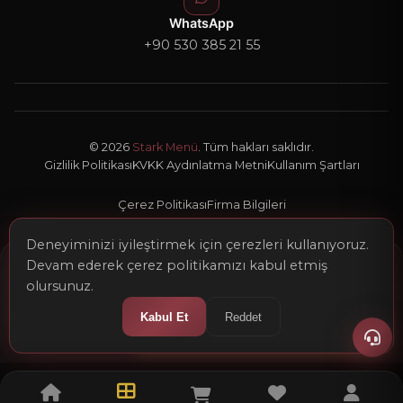
WhatsApp
+90 530 385 21 55
© 2026
Stark Menü
. Tüm hakları saklıdır.
Gizlilik Politikası
KVKK Aydınlatma Metni
Kullanım Şartları
Çerez Politikası
Firma Bilgileri
Deneyiminizi iyileştirmek için çerezleri kullanıyoruz.
Devam ederek çerez politikamızı kabul etmiş
GÜNCEL TOPLAM
815,00 ₺
olursunuz.
+ KDV
Kabul Et
Reddet
Sepete Ekle