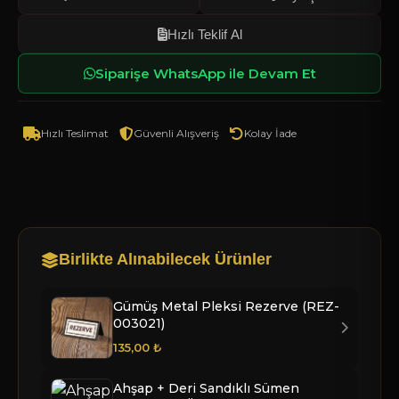
Hızlı Teklif Al
R-50 KREM RUSTİK
R-52 GÜLLÜ SİYAH
R-53 BRODE BAKIR
Siparişe WhatsApp ile Devam Et
R-54 SİYAH KROKODİL
R-55 DÜZ GRİ
R-56 DÜZ PEMBE
Hızlı Teslimat
Güvenli Alışveriş
Kolay İade
R-57 SERTEKS KAHVE
R-78 SATÜRN YEŞİL
R-79 SOFT BEJ
R-80 HASIR SİMLİ SİYAH
R-81 ATİBA MOR
R-158 SİYAH NUBUK
Birlikte Alınabilecek Ürünler
R-160 YEŞİL NUBUK
R-161 KAHVE NUBUK
R-162 LACİVERT NUBUK
Gümüş Metal Pleksi Rezerve (REZ-
003021)
R-163 GÜL KURUSU NUBUK
R-164 BEJ NUBUK
R-174 TABA NUBUK
135,00 ₺
Ahşap + Deri Sandıklı Sümen
R-215 TABA TERMO
R-251 GRİ TERMO
R-252 KAHVE TERMO