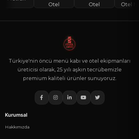
Özel-000471
MENÜ ÇEŞİTLERİ / ÖZEL TASARIM MENÜLER
AD SOYAD
*
Türkiye'nin öncü menü kabı ve otel ekipmanları
TELEFON
*
üreticisi olarak, 25 yılı aşkın tecrübemizle
premium kaliteli ürünler sunuyoruz.
E-POSTA
Telefon veya e-posta alanlarından en az biri zorunludur.
Kurumsal
TEKLIF NOTUNUZ
*
Hakkımızda