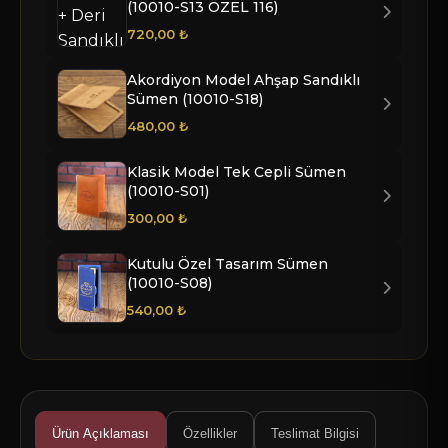
(10010-S13 ÖZEL 116)
720,00 ₺
R-253 BORDO TERMO
R-254 LACİVERT TERMO
R-255 YEŞİL TERMO
Akordiyon Model Ahşap Sandıklı
Sümen (10010-S18)
480,00 ₺
R-256 KIRMIZI TERMO
R-276 SİYAH TERMO
R-551 KAHVE MICHELIN
Klasik Model Tek Cepli Sümen
(10010-S01)
R-552 KIRMIZI MICHELIN
R-553 SİYAH MICHELIN
R-554 TABA MICHELIN
300,00 ₺
Kutulu Özel Tasarım Sümen
(10010-S08)
540,00 ₺
Ürün Açıklaması
Özellikler
Teslimat Bilgisi