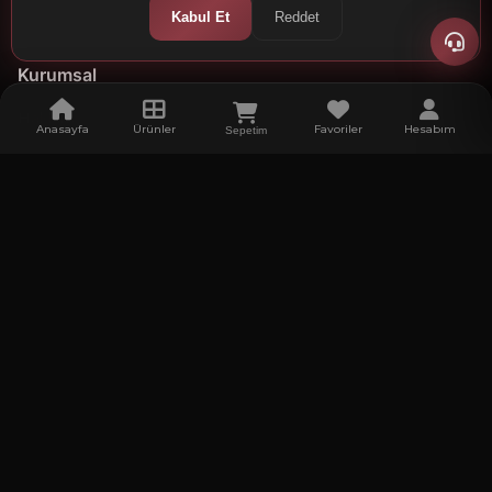
Kabul Et
Reddet
Kurumsal
Hakkımızda
Anasayfa
Ürünler
Favoriler
Hesabım
Sepetim
Firma Bilgileri
Kalite Politikamız
Referanslar
Kariyer
Gastronomi ve Turizm Haberleri